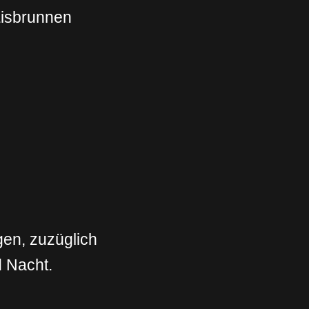
Eisbrunnen
gen, zuzüglich
d Nacht.