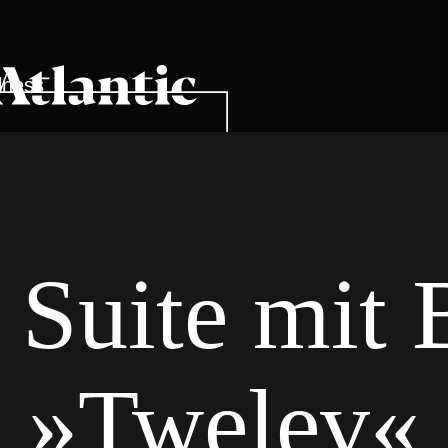
lness
 Suite mit 
»Twelev«