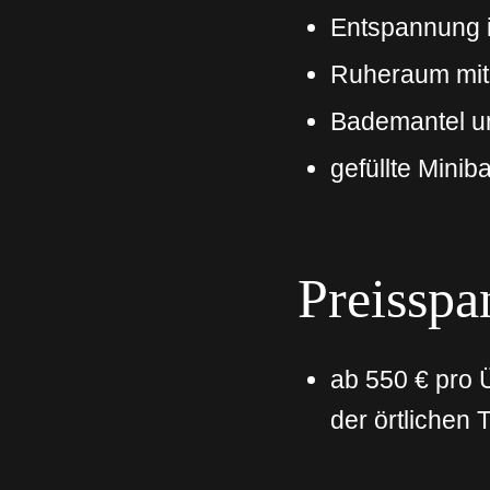
Entspannung 
Ruheraum mit 
Bademantel u
gefüllte Mini
Preissp
ab 550 € pro Ü
der örtlichen