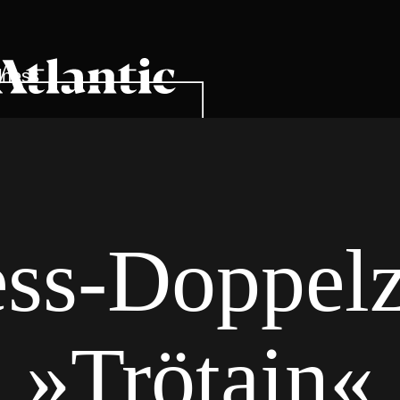
lness
ess-Doppel
»Trötain«