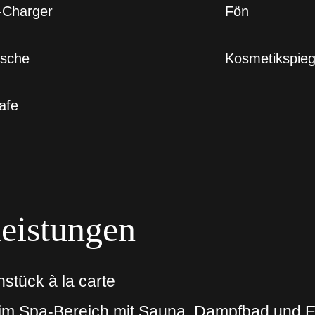
-Charger
Fön
sche
Kosmetikspieg
afe
leistungen
stück à la carte
im Spa-Bereich mit Sauna, Dampfbad und 