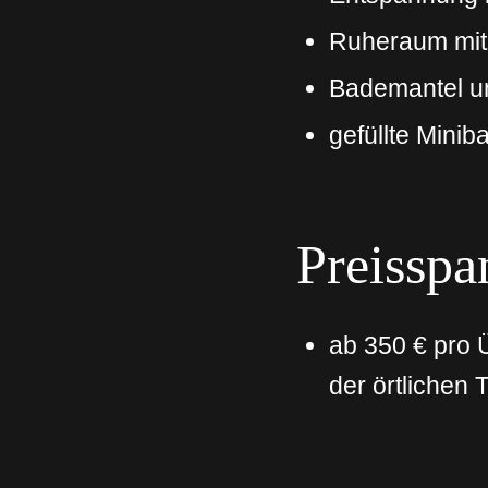
Ruheraum mit 
Bademantel u
gefüllte Mini
Preissp
ab 350 € pro Ü
der örtlichen